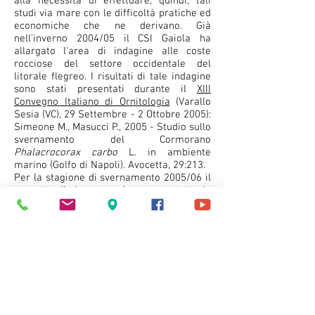
alla necessità di effettuare, quindi, tali
studi via mare con le difficoltà pratiche ed
economiche che ne derivano. Già
nell'inverno 2004/05 il CSI Gaiola ha
allargato l'area di indagine alle coste
rocciose del settore occidentale del
litorale flegreo. I risultati di tale indagine
sono stati presentati durante il
XIII
Convegno Italiano di Ornitologia
(Varallo
Sesia (VC), 29 Settembre - 2 Ottobre 2005):
Simeone M., Masucci P., 2005 - Studio sullo
svernamento del Cormorano
Phalacrocorax carbo
L. in ambiente
marino (Golfo di Napoli). Avocetta, 29:213.
Per la stagione di svernamento 2005/06 il
progetto di ricerca sarà esteso a tutte le
coste campane la cui tipologia d'habitat
possa rappresentare un idoneo sito di
svernamento per tale specie.