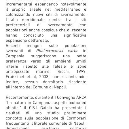
incrementarsi espandendo notevolmente
il proprio areale nel mediterraneo e
colonizzando nuovi siti di svernamento.
L’Italia meridionale rientra tra i siti
preferenziali di svernamento con
popolazioni anche cospicue che di recente
hanno conosciuto una significativa
espansione dell’areale.
Recenti indagini sulle popolazioni
svernanti di
Phalacrocorax carbo
in
Campania suggeriscono una netta
preferenza verso gli ambienti umidi
interni rispetto alle falesie e zone
antropizzate marine (Ricchi, 1999,
Fraissinet et al, 2003), non riscontrando,
inoltre, nessun dormitorio ricadente
all’interno del Comune di Napoli.
Recentemente, durante il I Convegno ARCA
“La natura in Campania, aspetti biotici ed
abiotici”, il C.S.I. Gaiola ha presentato i
risultati di uno studio preliminare
condotto sulla popolazione di Cormorani
frequentanti il litorale comunale di Napoli,
dimostrando l’esistenza, nell’area