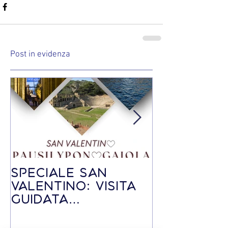
Post in evidenza
Speciale SAN
Speciale V
VALENTINO: visita
guidata -
guidata
Befana a
PAUSILYPON-
Posillipo
GAIOLA via terra