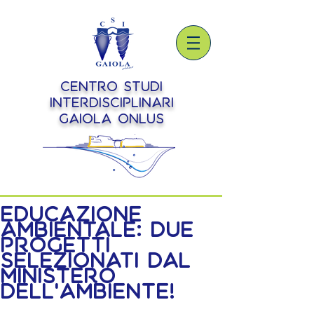
Centro Studi
Interdisciplinari
Gaiola onlus
Educazione
ambientale: due
progetti
selezionati dal
Ministero
dell'Ambiente!