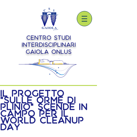
Centro Studi
Interdisciplinari
Gaiola onlus
Il Progetto
"Sulle Orme di
Plinio" scende in
campo per il
World Cleanup
Day