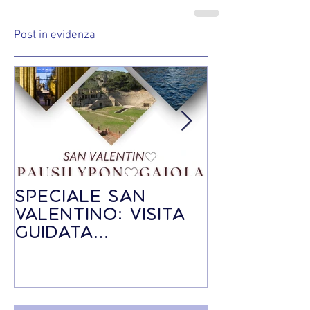
Post in evidenza
Speciale SAN
Speciale V
VALENTINO: visita
guidata -
guidata
Befana a
PAUSILYPON-
Posillipo
GAIOLA via terra