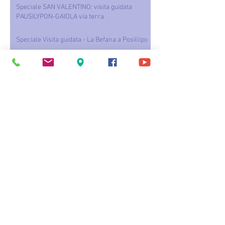
Speciale SAN VALENTINO: visita guidata
PAUSILYPON-GAIOLA via terra
Speciale Visita guidata - La Befana a Posillipo
A Natale Riportiamoli A Mare
SPECIALI VISITE GUIDATE VIA TERRA DAL
PARCO ARCHEOLOGICO DEL PAUSILYPON AL
PARCO SOMMERSO DI GAIOLA
TRAMONTI D’ARTE AL PAUSILYPON
Post recenti
Seguici