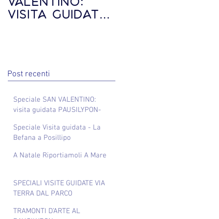
VALENTINO:
guidata - La
visita guidata
Befana a
PAUSILYPON-
Posillipo
GAIOLA via
terra
Post recenti
Speciale SAN VALENTINO:
visita guidata PAUSILYPON-
GAIOLA via terra
Speciale Visita guidata - La
Befana a Posillipo
A Natale Riportiamoli A Mare
SPECIALI VISITE GUIDATE VIA
TERRA DAL PARCO
ARCHEOLOGICO DEL
TRAMONTI D’ARTE AL
PAUSILYPON AL PARCO