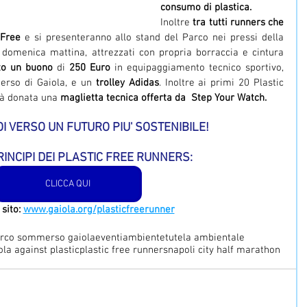
consumo di plastica.
Inoltre 
tra tutti runners che 
 Free
 e si presenteranno allo stand del Parco nei pressi della 
 domenica mattina, attrezzati con propria borraccia e cintura 
to un buono 
di 
250 Euro
 in equipaggiamento tecnico sportivo, 
rso di Gaiola, e un 
trolley Adidas
. Inoltre ai primi 20 Plastic 
à donata una 
maglietta tecnica offerta da  Step Your Watch.
I VERSO UN FUTURO PIU' SOSTENIBILE!
RINCIPI DEI PLASTIC FREE RUNNERS: 
CLICCA QUI
 sito: 
www.gaiola.org/plasticfreerunner
rco sommerso gaiola
eventi
ambiente
tutela ambientale
ola against plastic
plastic free runners
napoli city half marathon