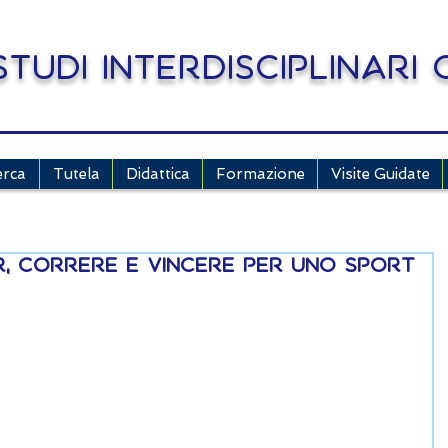
tudi Interdisciplinari
erca
Tutela
Didattica
Formazione
Visite Guidate
r, correre e vincere per uno sport