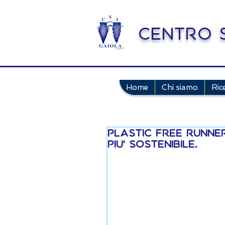
Centro S
Home
Chi siamo
Ric
Plastic Free Runne
piu' sostenibile.