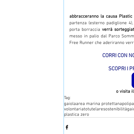
abbracceranno la causa Plastic
partenza (esterno padiglione 4),
porta borraccia 
verrà sorteggia
messo in palio dal Parco Somme
Free Runner che aderiranno verr
CORRI CON NO
SCOPRI I P
o visita il
Tag:
gaiola
area marina protetta
napoli
pa
volontariato
tutelare
sostenibilità
gai
plastica zero