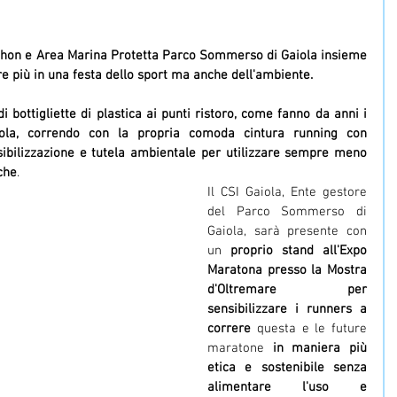
athon e Area Marina Protetta Parco Sommerso di Gaiola insieme 
e più in una festa dello sport ma anche dell'ambiente. 
ridurre il consumo di bottigliette di plastica ai punti ristoro, come fanno da anni i 
ola, correndo con la propria comoda cintura running con 
sibilizzazione e tutela ambientale per utilizzare sempre meno 
che
. 
Il CSI Gaiola, Ente gestore 
del Parco Sommerso di 
Gaiola, sarà presente con 
un 
proprio stand all'Expo 
Maratona presso la Mostra 
d'Oltremare per 
sensibilizzare i runners a 
correre
 questa e le future 
maratone 
in maniera più 
etica e sostenibile senza 
alimentare l'uso e 