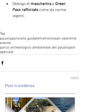
Obbligo di 
mascherina 
e 
Green 
Pass rafforzato
 come da norme 
vigenti.
Tag:
pausilypon
visite guidate
tramonto
san valentino
evento
parco archeologico ambientale del pausilypon
speciale
Post in evidenza