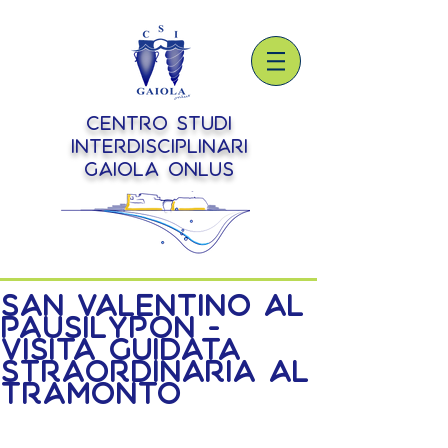
Centro Studi
Interdisciplinari
Gaiola onlus
San Valentino al
Pausilypon -
visita guidata
straordinaria al
tramonto