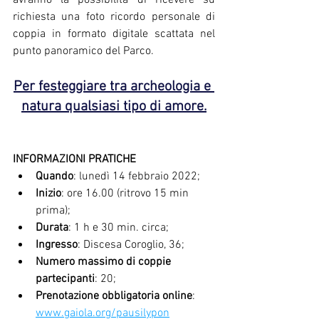
avranno la possibilità di ricevere su 
richiesta una foto ricordo personale di 
coppia in formato digitale scattata nel 
punto panoramico del Parco.
Per festeggiare tra archeologia e 
natura qualsiasi tipo di amore.
INFORMAZIONI PRATICHE 
Quando
: lunedì 14 febbraio 2022;
Inizio
: ore 16.00 (ritrovo 15 min 
prima);
Durata
: 1 h e 30 min. circa;
Ingresso
: Discesa Coroglio, 36;
Numero massimo di coppie 
partecipanti
: 20;
Prenotazione obbligatoria online
:  
www.gaiola.org/pausilypon