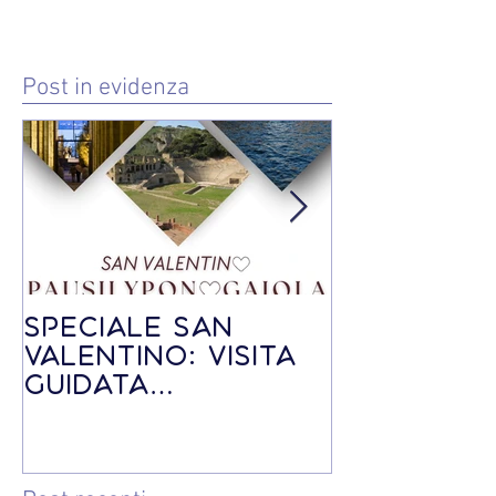
Post in evidenza
Speciale SAN
Speciale V
VALENTINO: visita
guidata -
guidata
Befana a
PAUSILYPON-
Posillipo