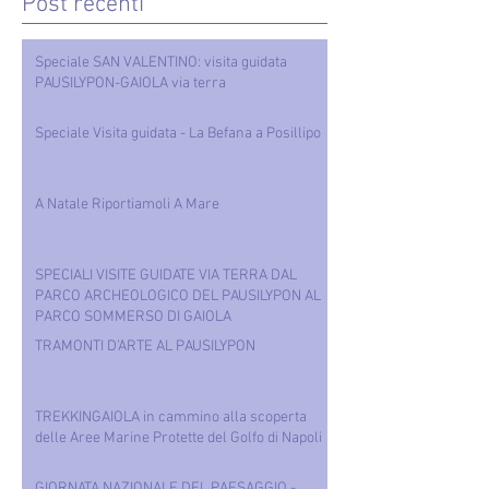
GAIOLA via terra
Post recenti
Speciale SAN VALENTINO: visita guidata
PAUSILYPON-GAIOLA via terra
Speciale Visita guidata - La Befana a Posillipo
A Natale Riportiamoli A Mare
SPECIALI VISITE GUIDATE VIA TERRA DAL
PARCO ARCHEOLOGICO DEL PAUSILYPON AL
PARCO SOMMERSO DI GAIOLA
TRAMONTI D’ARTE AL PAUSILYPON
TREKKINGAIOLA in cammino alla scoperta