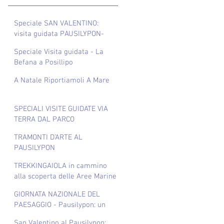
Speciale SAN VALENTINO:
visita guidata PAUSILYPON-
GAIOLA via terra
Speciale Visita guidata - La
Befana a Posillipo
A Natale Riportiamoli A Mare
SPECIALI VISITE GUIDATE VIA
TERRA DAL PARCO
ARCHEOLOGICO DEL
TRAMONTI D’ARTE AL
PAUSILYPON AL PARCO
PAUSILYPON
SOMMERSO DI GAIOLA
TREKKINGAIOLA in cammino
alla scoperta delle Aree Marine
Protette del Golfo di Napoli
GIORNATA NAZIONALE DEL
PAESAGGIO - Pausilypon: un
paesaggio che placa il dolore…
San Valentino al Pausilypon: