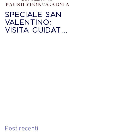
Speciale SAN
Speciale Visit
VALENTINO:
guidata - La
visita guidata
Befana a
PAUSILYPON-
Posillipo
GAIOLA via
terra
e
e
i
Post recenti