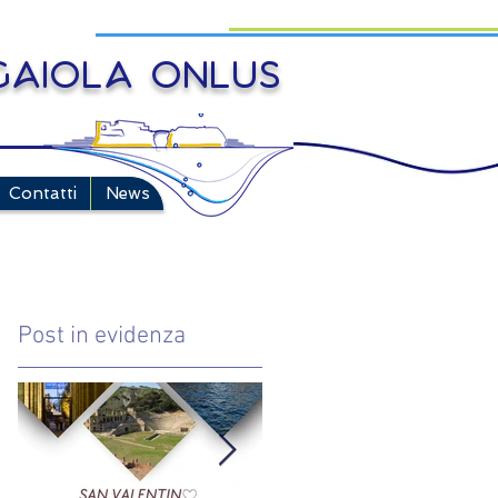
 Gaiola onlus
Contatti
News
Post in evidenza
iù