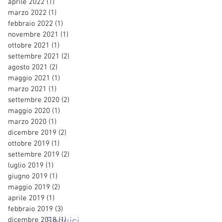
aprile 2022
(1)
1 post
marzo 2022
(1)
1 post
febbraio 2022
(1)
1 post
novembre 2021
(1)
1 post
ottobre 2021
(1)
1 post
settembre 2021
(2)
2 post
agosto 2021
(2)
2 post
maggio 2021
(1)
1 post
marzo 2021
(1)
1 post
settembre 2020
(2)
2 post
maggio 2020
(1)
1 post
marzo 2020
(1)
1 post
dicembre 2019
(2)
2 post
ottobre 2019
(1)
1 post
settembre 2019
(2)
2 post
luglio 2019
(1)
1 post
giugno 2019
(1)
1 post
maggio 2019
(2)
2 post
aprile 2019
(1)
1 post
febbraio 2019
(3)
3 post
Seguici
dicembre 2018
(1)
1 post