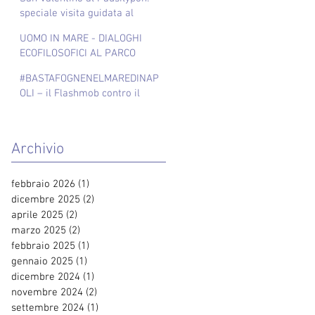
speciale visita guidata al
tramonto
UOMO IN MARE - DIALOGHI
ECOFILOSOFICI AL PARCO
SOMMERSO DI GAIOLA
#BASTAFOGNENELMAREDINAP
OLI – il Flashmob contro il
progetto appena approvato che
prevede il raddoppio di scarichi
fognari nel Mare di Napoli
Archivio
febbraio 2026
(1)
1 post
dicembre 2025
(2)
2 post
aprile 2025
(2)
2 post
marzo 2025
(2)
2 post
febbraio 2025
(1)
1 post
gennaio 2025
(1)
1 post
dicembre 2024
(1)
1 post
novembre 2024
(2)
2 post
settembre 2024
(1)
1 post